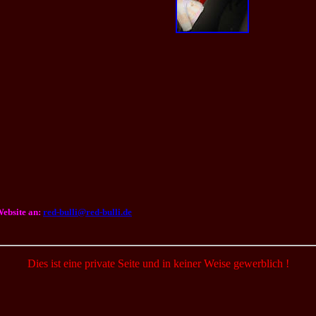
ebsite an:
red-bulli@red-bulli.de
Dies ist eine private Seite und in keiner Weise gewerblich !