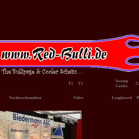
Swamp
T1
T2
C
Cooler
Vorderachsumbau
Video
Longboard
P