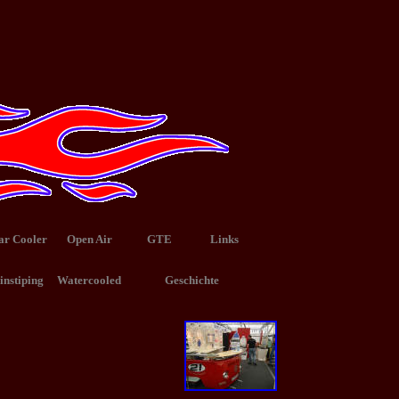
ar Cooler
Open Air
GTE
Links
instiping
Watercooled
Geschichte